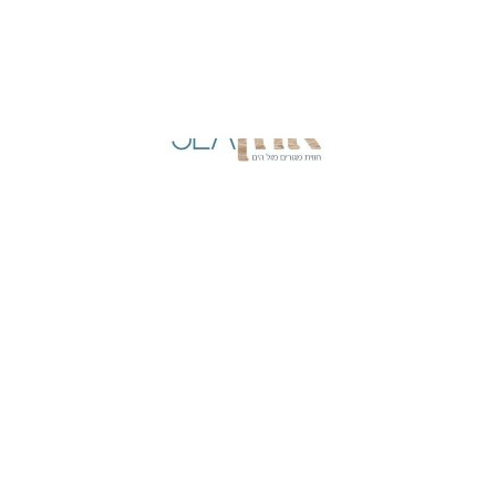
אוזן SEA אילת