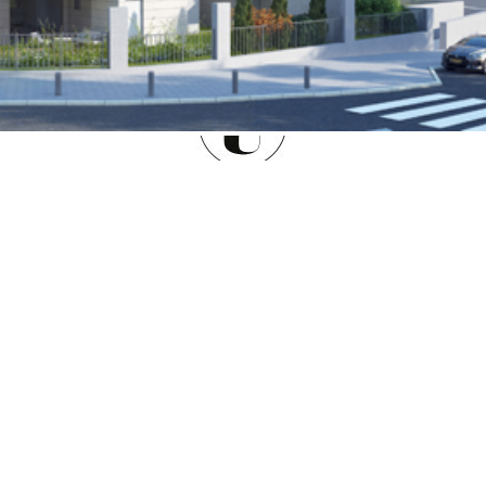
V I L L A G E דימונה