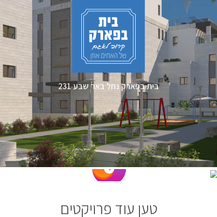
בית בפארק נחל באר שבע 231
טען עוד פרויקטים
בית דגן 4