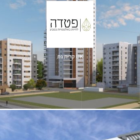
UK קרית גת