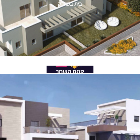
בית בפארק
וילה רוז
קסם השחר 2